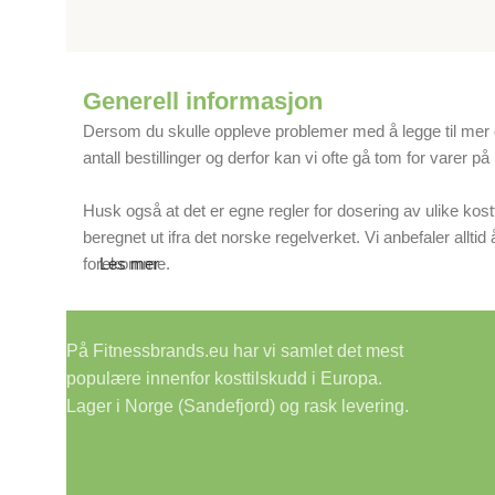
Generell informasjon
Dersom du skulle oppleve problemer med å legge til mer enn
antall bestillinger og derfor kan vi ofte gå tom for varer på
Husk også at det er egne regler for dosering av ulike ko
beregnet ut ifra det norske regelverket. Vi anbefaler allti
forekomme.
Les mer
På Fitnessbrands.eu har vi samlet det mest
populære innenfor kosttilskudd i Europa.
Lager i Norge (Sandefjord) og rask levering.