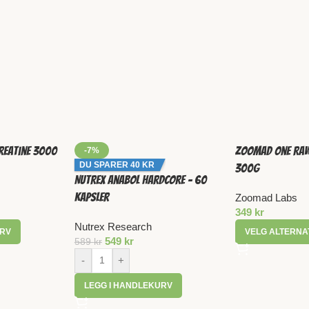
Creatine 3000
Zoomad One Raw
-7%
DU SPARER 40 KR
300g
Nutrex Anabol Hardcore – 60
kapsler
Zoomad Labs
349
kr
Nutrex Research
URV
VELG ALTERNA
549
kr
589
kr
-
+
LEGG I HANDLEKURV