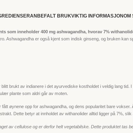
GREDIENSER
ANBEFALT BRUK
VIKTIG INFORMASJON
OM 
nts som inneholder 400 mg ashwagandha, hvorav 7% withanolide
ro. Ashwagandha er også kjent som indisk ginseng, og bruken kan spore
blitt brukt av indianere i det ayurvediske kostholdet i veldig lang ti
pulær plante som aldri går av moten.
 har fått øynene opp for ashwagandha, og dens popularitet bare vokse
trakt. Dette betyr at innholdet av withanolider alltid ligger på 7%, sl
et av cellulose og er derfor helt vegetabilske. Dette produktet tas