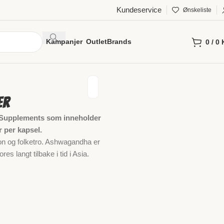
Kundeservice
Ønskeliste
Kampanjer
Outlet
Brands
0
/
0
er
 Supplements som inneholder
 per kapsel.
on og folketro. Ashwagandha er
s langt tilbake i tid i Asia.