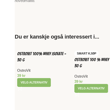
hovedmåltid.
Du er kanskje også interessert i...
OstroVit 100% Whey Isolate –
SMART KJØP
OstroVit 100 % Whey 
30 g
30 g
OstroVit
39
kr
OstroVit
39
kr
VELG ALTERNATIV
VELG ALTERNATIV