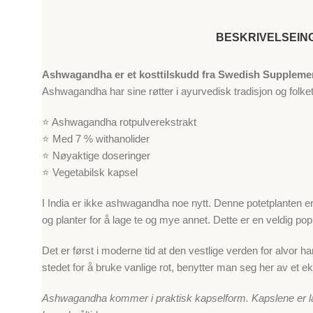
BESKRIVELSE
IN
Ashwagandha er et kosttilskudd fra Swedish Suppleme
Ashwagandha har sine røtter i ayurvedisk tradisjon og folket
⭐ Ashwagandha rotpulverekstrakt
⭐ Med 7 % withanolider
⭐ Nøyaktige doseringer
⭐ Vegetabilsk kapsel
I India er ikke ashwagandha noe nytt. Denne potetplanten er 
og planter for å lage te og mye annet. Dette er en veldig po
Det er først i moderne tid at den vestlige verden for alvor
stedet for å bruke vanlige rot, benytter man seg her av et eks
Ashwagandha kommer i praktisk kapselform. Kapslene er lag