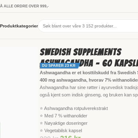
PÅ ALLE ORDRE OVER 999,-
Produktkategorier
SSAA60
 ASHWAGANDHA – 60 KAPSLER
VARENUMMER:
Swedish Supplements
Ashwagandha – 60 kapsl
DU SPARER 23 KR
Ashwagandha er et kosttilskudd fra Swedish
400 mg ashwagandha, hvorav 7% withanolider
Ashwagandha har sine røtter i ayurvedisk tradisj
også kjent som indisk ginseng, og bruken kan spore
⭐ Ashwagandha rotpulverekstrakt
⭐ Med 7 % withanolider
⭐ Nøyaktige doseringer
⭐ Vegetabilsk kapsel