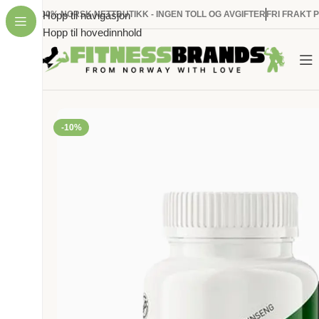
100% NORSK NETTBUTIKK - INGEN TOLL OG AVGIFTER
Hopp til navigasjon
FRI FRAKT 
Hopp til hovedinnhold
HJEM
/
KOSTTILSKUDD
/
ADAPTOGENER
/
SWEDISH SUPPLEMENTS
-10%