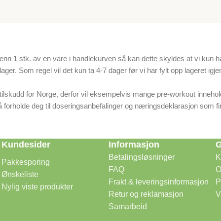
 1 stk. av en vare i handlekurven så kan dette skyldes at vi kun har 
 lager. Som regel vil det kun ta 4-7 dager før vi har fylt opp lageret igje
sttilskudd for Norge, derfor vil eksempelvis mange pre-workout inneho
d å forholde deg til doseringsanbefalinger og næringsdeklarasjon som fi
Kundesider
Informasjon
G
Betalingsløsninger
K
Pakkesporing
FAQ
O
Ønskeliste
Frakt & leveringsinformasjon
P
Nylig viste produkter
Retur og reklamasjon
V
Samarbeid