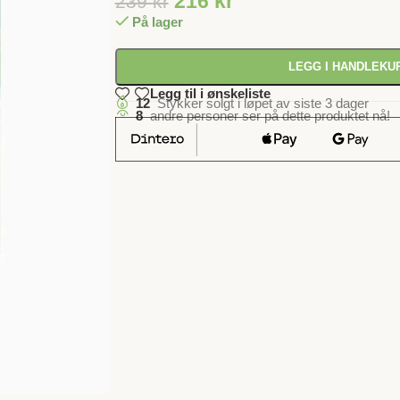
216
kr
239
kr
På lager
LEGG I HANDLEKU
Legg til i ønskeliste
12
Stykker solgt i løpet av siste 3 dager
8
andre personer ser på dette produktet nå!