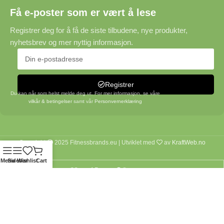
Få e-poster som er vært å lese
Registrer deg for å få de siste tilbudene, nye produkter,
nyhetsbrev og mer nyttig informasjon.
Registrer
Du kan når som helst melde deg ut. For mer informasjon, se våre
vilkår & betingelser
samt vår
Personvernerklæring
Copyright
2025 Fitnessbrands.eu | Utviklet med
av
KraftWeb.no
Menu
Sidebar
Wishlist
Cart