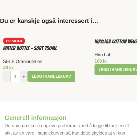
Du er kanskje også interessert i...
HIRO.LAB Cotton Weig
POPULÆR
Water bottle – Sort 750ml
Hiro.Lab
169
kr
SELF Omninutrition
49
kr
LEGG I HANDLEKUR
-
+
LEGG I HANDLEKURV
Generell informasjon
Dersom du skulle oppleve problemer med å legge til mer enn 1
stk. av en vare i handlekurven så kan dette skyldes at vi kun