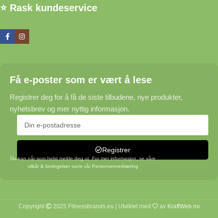
⭐ Rask kundeservice
Få e-poster som er vært å lese
Registrer deg for å få de siste tilbudene, nye produkter,
nyhetsbrev og mer nyttig informasjon.
Registrer
Du kan når som helst melde deg ut. For mer informasjon, se våre
vilkår & betingelser
samt vår
Personvernerklæring
Copyright
2025 Fitnessbrands.eu | Utviklet med
av
KraftWeb.no