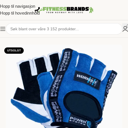
Hopp til navigasjon
Hopp til hovedinnhold
HJEM
/
TRENINGSUTSTYR
/
GREP / STØTTE
UTSOLGT