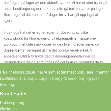
har 1 igjen på lager av den aktuelle varen. Vi har et stort trykk på
antall bestillinger og derfor kan vi ofte gå tom for varer på lager.
Som regel vil det kun ta 4-7 dager før vi har fylt opp lageret
igjen.
Husk også at det er egne regler for dosering av ulike
kosttilskudd for Norge, derfor vil eksempelvis mange pre-
workout inneholde små doser av de ulike ingrediensene, da
doseringen er beregnet ut ifra det norske regelverket. Vi
Les mer
anbefaler alltid å forholde deg til doseringsanbefalinger og
næringsdeklarasjon som finnes på det fysiske produktet da feil
på våre nettsider kan forekomme.
På Fitnessbrands.eu har vi samlet det mest populære innenfor
kosttilskudd i Europa. Lager i Norge (Sandefjord) og rask
levering.
Kundesider
Pakkesporing
Ønskeliste