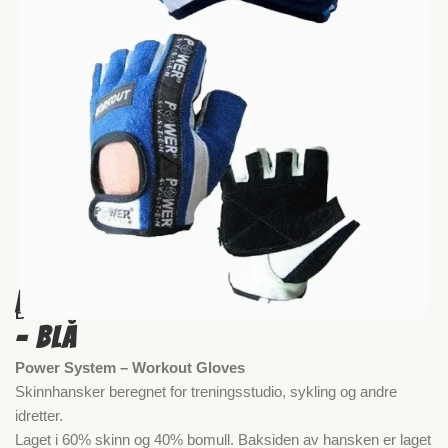
Power System Treningshansker
Brand / Merkevare:
– Blå
Power System – Workout Gloves
Skinnhansker beregnet for treningsstudio, sykling og andre
idretter.
Laget i 60% skinn og 40% bomull. Baksiden av hansken er laget