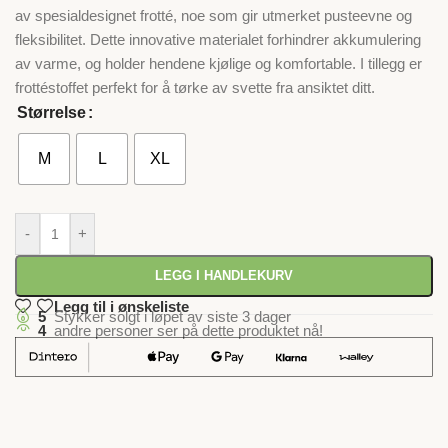
av spesialdesignet frotté, noe som gir utmerket pusteevne og
fleksibilitet. Dette innovative materialet forhindrer akkumulering
av varme, og holder hendene kjølige og komfortable. I tillegg er
frottéstoffet perfekt for å tørke av svette fra ansiktet ditt.
Størrelse
M
L
XL
-
+
LEGG I HANDLEKURV
Legg til i ønskeliste
5
Stykker solgt i løpet av siste 3 dager
4
andre personer ser på dette produktet nå!