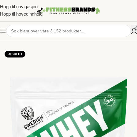
Hopp til navigasjon
Hopp til hovedinnhold
HJEM
/
KOSTTILSKUDD
/
PROTEINPULVER
UTSOLGT