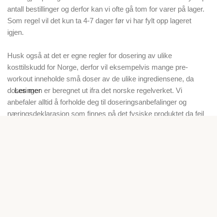
antall bestillinger og derfor kan vi ofte gå tom for varer på lager.
Som regel vil det kun ta 4-7 dager før vi har fylt opp lageret
igjen.
Husk også at det er egne regler for dosering av ulike
kosttilskudd for Norge, derfor vil eksempelvis mange pre-
workout inneholde små doser av de ulike ingrediensene, da
doseringen er beregnet ut ifra det norske regelverket. Vi
Les mer
anbefaler alltid å forholde deg til doseringsanbefalinger og
næringsdeklarasjon som finnes på det fysiske produktet da feil
på våre nettsider kan forekomme.