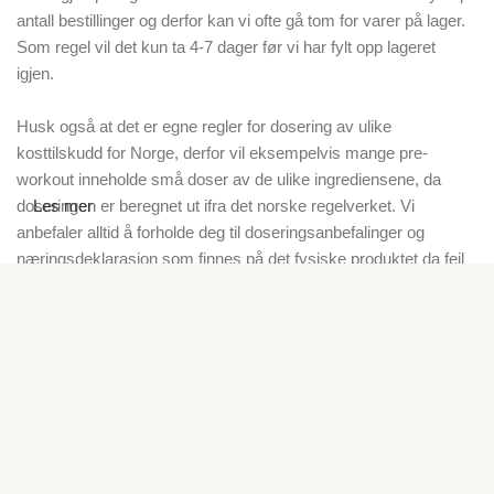
antall bestillinger og derfor kan vi ofte gå tom for varer på lager.
Som regel vil det kun ta 4-7 dager før vi har fylt opp lageret
igjen.
Husk også at det er egne regler for dosering av ulike
kosttilskudd for Norge, derfor vil eksempelvis mange pre-
workout inneholde små doser av de ulike ingrediensene, da
doseringen er beregnet ut ifra det norske regelverket. Vi
Les mer
anbefaler alltid å forholde deg til doseringsanbefalinger og
næringsdeklarasjon som finnes på det fysiske produktet da feil
på våre nettsider kan forekomme.