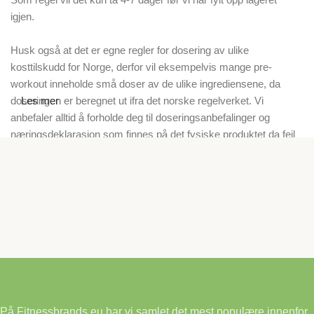
igjen.
Husk også at det er egne regler for dosering av ulike
kosttilskudd for Norge, derfor vil eksempelvis mange pre-
workout inneholde små doser av de ulike ingrediensene, da
doseringen er beregnet ut ifra det norske regelverket. Vi
Les mer
anbefaler alltid å forholde deg til doseringsanbefalinger og
næringsdeklarasjon som finnes på det fysiske produktet da feil
på våre nettsider kan forekomme.
På Fitnessbrands.eu har vi samlet det mest populære innenfor