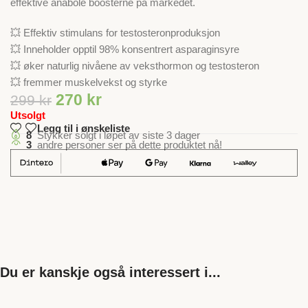
effektive anabole boosterne på markedet.
💥 Effektiv stimulans for testosteronproduksjon
💥 Inneholder opptil 98% konsentrert asparaginsyre
💥 øker naturlig nivåene av veksthormon og testosteron
💥 fremmer muskelvekst og styrke
270
kr
299
kr
Utsolgt
Legg til i ønskeliste
8
Stykker solgt i løpet av siste 3 dager
3
andre personer ser på dette produktet nå!
Du er kanskje også interessert i...