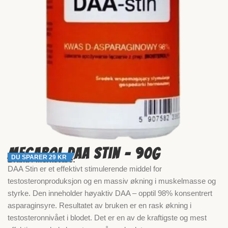
Megabol DAA Stin – 90g
DU SPARER 29 KR
Brand / Merkevare:
DAA Stin er et effektivt stimulerende middel for
testosteronproduksjon og en massiv økning i muskelmasse og
styrke. Den inneholder høyaktiv DAA – opptil 98% konsentrert
asparaginsyre. Resultatet av bruken er en rask økning i
testosteronnivået i blodet. Det er en av de kraftigste og mest