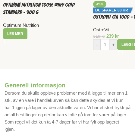
Optimum Nutrition 100% Whey Gold
-25%
DU SPARER 80 KR
Standard – 908 g
OstroVit CLA 1000 – 
Optimum Nutrition
OstroVit
LES MER
239
kr
319
kr
-
+
LEGG I
Generell informasjon
Dersom du skulle oppleve problemer med å legge til mer enn 1
stk. av en vare i handlekurven så kan dette skyldes at vi kun
har 1 igjen på lager av den aktuelle varen. Vi har et stort trykk på
antall bestillinger og derfor kan vi ofte gå tom for varer på lager.
Som regel vil det kun ta 4-7 dager før vi har fylt opp lageret
igjen.