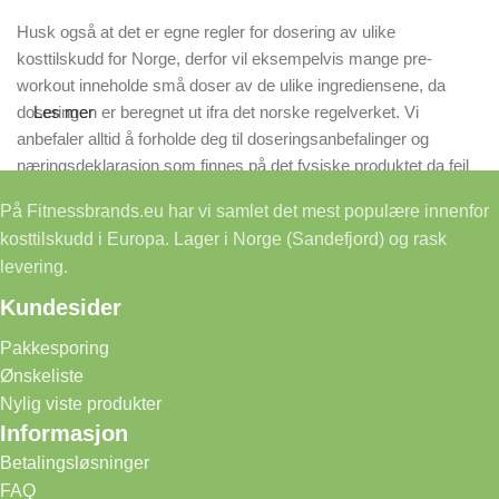
Husk også at det er egne regler for dosering av ulike
kosttilskudd for Norge, derfor vil eksempelvis mange pre-
workout inneholde små doser av de ulike ingrediensene, da
doseringen er beregnet ut ifra det norske regelverket. Vi
Les mer
anbefaler alltid å forholde deg til doseringsanbefalinger og
næringsdeklarasjon som finnes på det fysiske produktet da feil
på våre nettsider kan forekomme.
På Fitnessbrands.eu har vi samlet det mest populære innenfor
kosttilskudd i Europa. Lager i Norge (Sandefjord) og rask
levering.
Kundesider
Pakkesporing
Ønskeliste
Nylig viste produkter
Informasjon
Betalingsløsninger
FAQ