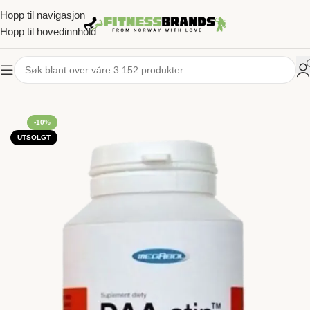
Hopp til navigasjon
Hopp til hovedinnhold
HJEM
/
KOSTTILSKUDD
/
MUSKELVEKST & TESTOBOOSTERE
-10%
UTSOLGT