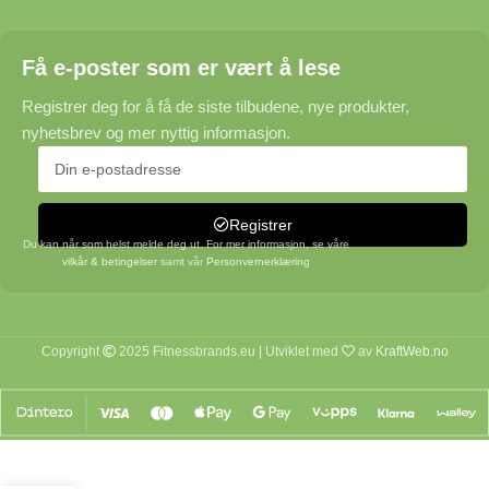
Få e-poster som er vært å lese
Registrer deg for å få de siste tilbudene, nye produkter,
nyhetsbrev og mer nyttig informasjon.
Registrer
Du kan når som helst melde deg ut. For mer informasjon, se våre
vilkår & betingelser
samt vår
Personvernerklæring
Copyright
2025 Fitnessbrands.eu | Utviklet med
av
KraftWeb.no