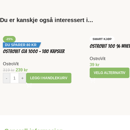
Du er kanskje også interessert i...
-25%
SMART KJØP
DU SPARER 80 KR
OstroVit 100 % Whey
OstroVit CLA 1000 – 180 Kapsler
OstroVit
OstroVit
39
kr
239
kr
319
kr
VELG ALTERNATIV
-
+
LEGG I HANDLEKURV