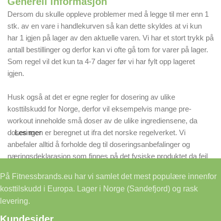
Generell informasjon
Dersom du skulle oppleve problemer med å legge til mer enn 1
stk. av en vare i handlekurven så kan dette skyldes at vi kun
har 1 igjen på lager av den aktuelle varen. Vi har et stort trykk på
antall bestillinger og derfor kan vi ofte gå tom for varer på lager.
Som regel vil det kun ta 4-7 dager før vi har fylt opp lageret
igjen.
Husk også at det er egne regler for dosering av ulike
kosttilskudd for Norge, derfor vil eksempelvis mange pre-
workout inneholde små doser av de ulike ingrediensene, da
doseringen er beregnet ut ifra det norske regelverket. Vi
Les mer
anbefaler alltid å forholde deg til doseringsanbefalinger og
næringsdeklarasjon som finnes på det fysiske produktet da feil
på våre nettsider kan forekomme.
På Fitnessbrands.eu har vi samlet det mest populære innenfor
kosttilskudd i Europa. Lager i Norge (Sandefjord) og rask
levering.
Kundesider