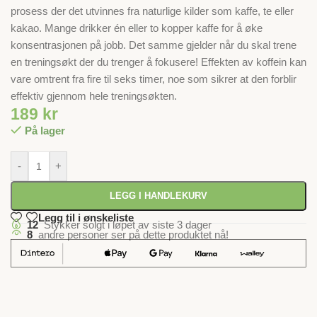
prosess der det utvinnes fra naturlige kilder som kaffe, te eller
kakao. Mange drikker én eller to kopper kaffe for å øke
konsentrasjonen på jobb. Det samme gjelder når du skal trene
en treningsøkt der du trenger å fokusere! Effekten av koffein kan
vare omtrent fra fire til seks timer, noe som sikrer at den forblir
effektiv gjennom hele treningsøkten.
189
kr
På lager
-
+
LEGG I HANDLEKURV
Legg til i ønskeliste
12
Stykker solgt i løpet av siste 3 dager
8
andre personer ser på dette produktet nå!