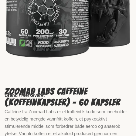
Zoomad Labs Caffeine
Brand / Merkevare:
(Koffeinkapsler) – 60 kapsler
Caffeine fra Zoomad Labs er et koffeintilskudd som inneholder
en betydelig mengde vannfritt koffein, et psykoaktivt
stimulerende middel som forbedrer både aerob og anaerob
ytelse. Vannfri koffein er et alkaloid produsert gjennom en