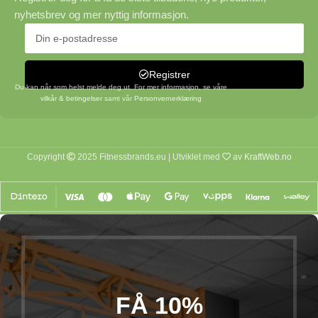
nyhetsbrev og mer nyttig informasjon.
Registrer
Du kan når som helst melde deg ut. For mer informasjon, se våre
vilkår & betingelser
samt vår
Personvernerklæring
Copyright
2025 Fitnessbrands.eu | Utviklet med
av
KraftWeb.no
FÅ 10%