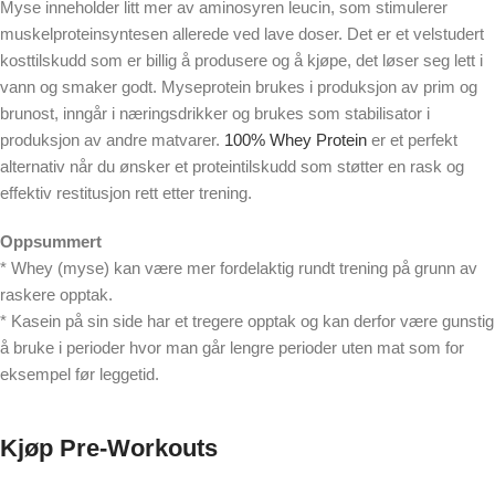
Myse inneholder litt mer av aminosyren leucin, som stimulerer
muskelproteinsyntesen allerede ved lave doser. Det er et velstudert
kosttilskudd som er billig å produsere og å kjøpe, det løser seg lett i
vann og smaker godt. Myseprotein brukes i produksjon av prim og
brunost, inngår i næringsdrikker og brukes som stabilisator i
produksjon av andre matvarer.
100% Whey Protein
er et perfekt
alternativ når du ønsker et proteintilskudd som støtter en rask og
effektiv restitusjon rett etter trening.
Oppsummert
* Whey (myse) kan være mer fordelaktig rundt trening på grunn av
raskere opptak.
* Kasein på sin side har et tregere opptak og kan derfor være gunstig
å bruke i perioder hvor man går lengre perioder uten mat som for
eksempel før leggetid.
Kjøp Pre-Workouts