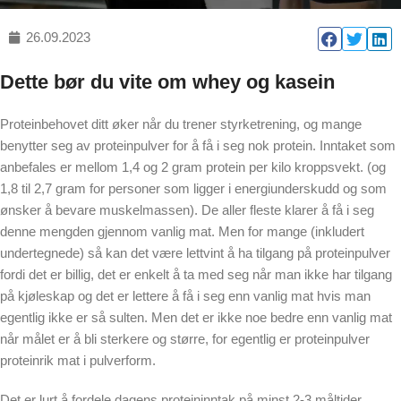
26.09.2023
Dette bør du vite om whey og kasein
Proteinbehovet ditt øker når du trener styrketrening, og mange
benytter seg av proteinpulver for å få i seg nok protein. Inntaket som
anbefales er mellom 1,4 og 2 gram protein per kilo kroppsvekt. (og
1,8 til 2,7 gram for personer som ligger i energiunderskudd og som
ønsker å bevare muskelmassen). De aller fleste klarer å få i seg
denne mengden gjennom vanlig mat. Men for mange (inkludert
undertegnede) så kan det være lettvint å ha tilgang på proteinpulver
fordi det er billig, det er enkelt å ta med seg når man ikke har tilgang
på kjøleskap og det er lettere å få i seg enn vanlig mat hvis man
egentlig ikke er så sulten. Men det er ikke noe bedre enn vanlig mat
når målet er å bli sterkere og større, for egentlig er proteinpulver
proteinrik mat i pulverform.
Det er lurt å fordele dagens proteininntak på minst 2-3 måltider.