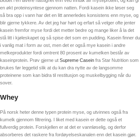
blodet i en lavere hastighet enn ved inntak av myseprotein, og kan gi
en økt proteinsyntese gjennom natten. Fordi kasein ikke løser seg
så bra opp i vann har det en litt annerledes konsistens enn myse, og
blir gjerne tykkere. Av det jeg har hørt og erfart så velger ofte jenter
kasein fremfor myse fordi det metter bedre og mange liker å la det
stå litt i kjøleskapet og så spise det som en pudding. Kasein finner du
i vanlig mat i form av ost, men det er også mye kasein i andre
melkeprodukter fordi omtrent 80 prosent av kumelken består av
kaseinprotein. Prøv gjerne ut
Supreme Casein
fra Star Nutrition som
brukes før leggetid slik at du kan dra nytte av de langsomme
proteinene som kan bidra til restitusjon og muskelbygging når du
sover.
Whey
På norsk heter denne typen protein myse, og utvinnes også fra
kumelk gjennom filtrering. I liket med kasein er dette også et
fullverdig protein. Forskjellen er at det er vannløselig, og derfor
absorberes det raskere fra fordøyelseskanalen enn det kasein gjør.