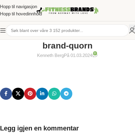
Hopp til navigasjon
Hopp til hovedinnhold
brand-quorn
0
Kenneth Berg
På 01.03.2024
Legg igjen en kommentar