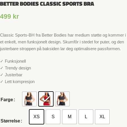
BETTER BODIES CLASSIC SPORTS BRA
499
kr
Classic Sports-BH fra Better Bodies har medium støtte og kommer i
et enkelt, men funksjonelt design. Skumfôr i stedet for puter, og den
justerbare stroppen på baksiden lar deg optimalisere passformen.
✓ Funksjonell
✓ Trendy design
✓ Justerbar
✓ Lett kompresjon
Farge
XS
S
M
L
XL
Størrelse