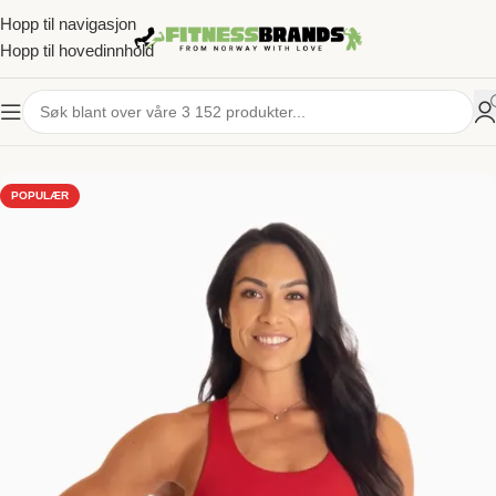
Hopp til navigasjon
Hopp til hovedinnhold
HJEM
/
TRENINGSKLÆR
/
DAME
/
SPORTS-BH
POPULÆR