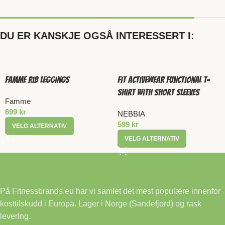
DU ER KANSKJE OGSÅ INTERESSERT I:
Famme Rib Leggings
Fit Activewear Functional T-
shirt With Short Sleeves
Famme
699
kr
NEBBIA
599
kr
VELG ALTERNATIV
VELG ALTERNATIV
På Fitnessbrands.eu har vi samlet det mest populære innenfor
kosttilskudd i Europa. Lager i Norge (Sandefjord) og rask
levering.