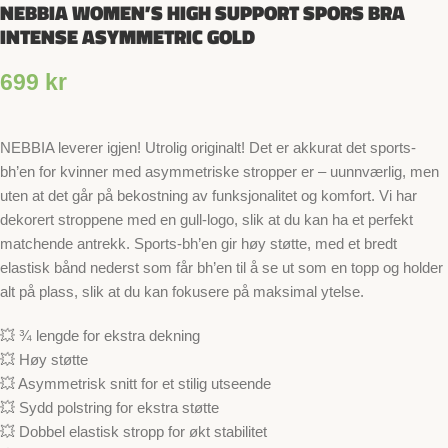
NEBBIA WOMEN’S HIGH SUPPORT SPORS BRA
INTENSE ASYMMETRIC GOLD
699
kr
NEBBIA leverer igjen! Utrolig originalt! Det er akkurat det sports-
bh’en for kvinner med asymmetriske stropper er – uunnværlig, men
uten at det går på bekostning av funksjonalitet og komfort. Vi har
dekorert stroppene med en gull-logo, slik at du kan ha et perfekt
matchende antrekk. Sports-bh’en gir høy støtte, med et bredt
elastisk bånd nederst som får bh’en til å se ut som en topp og holder
alt på plass, slik at du kan fokusere på maksimal ytelse.
💥 ¾ lengde for ekstra dekning
💥 Høy støtte
💥 Asymmetrisk snitt for et stilig utseende
💥 Sydd polstring for ekstra støtte
💥 Dobbel elastisk stropp for økt stabilitet