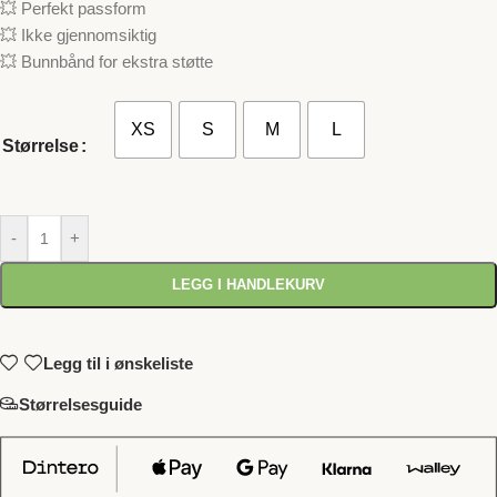
💥 Perfekt passform
💥 Ikke gjennomsiktig
💥 Bunnbånd for ekstra støtte
XS
S
M
L
Størrelse
-
+
LEGG I HANDLEKURV
Legg til i ønskeliste
Størrelsesguide