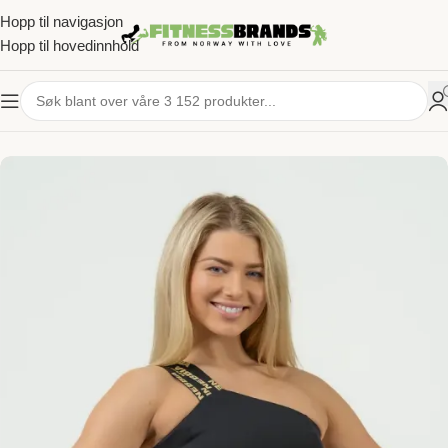
Hopp til navigasjon
Hopp til hovedinnhold
HJEM
/
TRENINGSKLÆR
/
DAME
/
SPORTS-BH