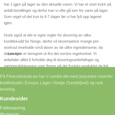
har 1 igjen på lager av den aktuelle varen. Vi har et stort trykk på
antall bestillinger og derfor kan vi ofte gå tom for varer på lager.
Som regel vil det kun ta 4-7 dager før vi har fylt opp lageret
igjen.
Husk også at det er egne regler for dosering av ulike
kosttilskudd for Norge, derfor vil eksempelvis mange pre-
workout inneholde små doser av de ulike ingrediensene, da
doseringen er beregnet ut ifra det norske regelverket. Vi
Les mer
anbefaler alltid å forholde deg til doseringsanbefalinger og
næringsdeklarasjon som finnes på det fysiske produktet da feil
på våre nettsider kan forekomme.
På Fitnessbrands.eu har vi samlet det mest populære innenfor
kosttilskudd i Europa. Lager i Norge (Sandefjord) og rask
levering.
Kundesider
Pakkesporing
Ønskeliste