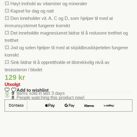
💥 Høyt innhold av vitaminer og mineraler
💥 Kapsel for dag og natt
💥 Den inneholder vit. A, C og D, som hjelper til med at
immunsystemet fungerer korrekt
💥 Det inneholdte magnesiumet bidrar til å redusere tretthet og
tretthet
💥 Jod og selen hjelper til med at skjoldbruskkjertelen fungerer
korrekt
💥 Sink bidrar til å opprettholde et tilstrekkelig nivå av
testosteron i blodet
129
kr
Utsolgt
Add to wishlist
9
Items sold in last 3 days
8
People watching this product now!