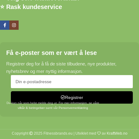
⭐ Rask kundeservice
Få e-poster som er vært å lese
Registrer deg for å få de siste tilbudene, nye produkter,
nyhetsbrev og mer nyttig informasjon.
Registrer
Du kan når som helst melde deg ut. For mer informasjon, se våre
vilkår & betingelser
samt vår
Personvernerklæring
Copyright
2025 Fitnessbrands.eu | Utviklet med
av
KraftWeb.no