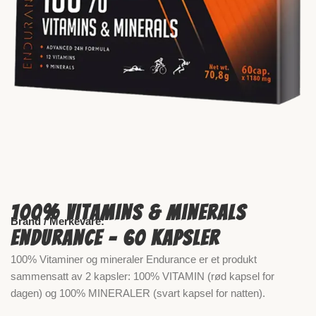
100% Vitamins & Minerals
Brand / Merkevare:
Endurance – 60 kapsler
100% Vitaminer og mineraler Endurance er et produkt
sammensatt av 2 kapsler: 100% VITAMIN (rød kapsel for
dagen) og 100% MINERALER (svart kapsel for natten).