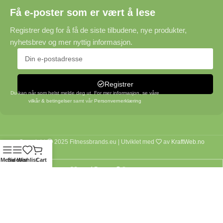
Få e-poster som er vært å lese
Registrer deg for å få de siste tilbudene, nye produkter,
nyhetsbrev og mer nyttig informasjon.
Registrer
Du kan når som helst melde deg ut. For mer informasjon, se våre
vilkår & betingelser
samt vår
Personvernerklæring
Copyright
2025 Fitnessbrands.eu | Utviklet med
av
KraftWeb.no
Menu
Sidebar
Wishlist
Cart