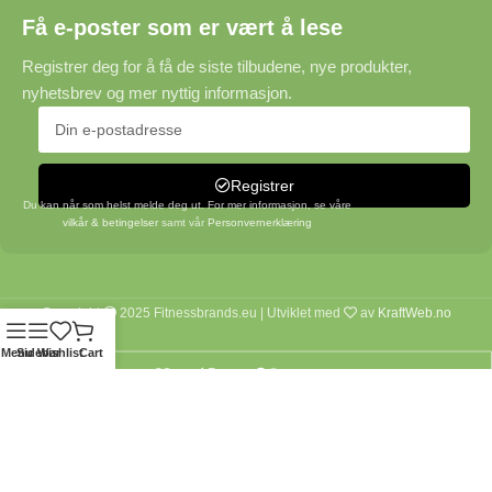
Få e-poster som er vært å lese
Registrer deg for å få de siste tilbudene, nye produkter,
nyhetsbrev og mer nyttig informasjon.
Registrer
Du kan når som helst melde deg ut. For mer informasjon, se våre
vilkår & betingelser
samt vår
Personvernerklæring
Copyright
2025 Fitnessbrands.eu | Utviklet med
av
KraftWeb.no
Menu
Sidebar
Wishlist
Cart