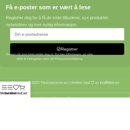
Få e-poster som er vært å lese
Registrer deg for å få de siste tilbudene, nye produkter,
nyhetsbrev og mer nyttig informasjon.
Registrer
Du kan når som helst melde deg ut. For mer informasjon, se våre
vilkår & betingelser
samt vår
Personvernerklæring
Copyright
2025 Fitnessbrands.eu | Utviklet med
av
KraftWeb.no
Menu
Sidebar
Wishlist
Cart