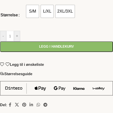
S/M
L/XL
2XL/3XL
Størrelse
-
+
LEGG I HANDLEKURV
Legg til i ønskeliste
Størrelsesguide
Del: