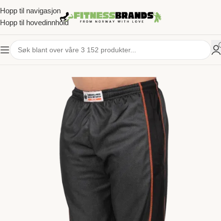
Hopp til navigasjon
Hopp til hovedinnhold
HJEM
/
TRENINGSKLÆR
/
HERRE
/
TRENINGSBUKSER