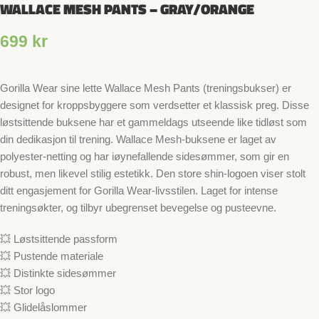
WALLACE MESH PANTS – GRAY/ORANGE
699
kr
Gorilla Wear sine lette Wallace Mesh Pants (treningsbukser) er
designet for kroppsbyggere som verdsetter et klassisk preg. Disse
løstsittende buksene har et gammeldags utseende like tidløst som
din dedikasjon til trening. Wallace Mesh-buksene er laget av
polyester-netting og har iøynefallende sidesømmer, som gir en
robust, men likevel stilig estetikk. Den store shin-logoen viser stolt
ditt engasjement for Gorilla Wear-livsstilen. Laget for intense
treningsøkter, og tilbyr ubegrenset bevegelse og pusteevne.
💥 Løstsittende passform
💥 Pustende materiale
💥 Distinkte sidesømmer
💥 Stor logo
💥 Glidelåslommer